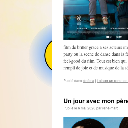
film de briller grâce à ses acteurs 
party ou la scène de danse dans la fê
feel-good du film. Tout est bien qui 
rempli de joie et de musique de la séa
Publié dans
cinéma
|
Laisser un comment
Un jour avec mon père
Publié le
6 mai 2026
par
rené-marc