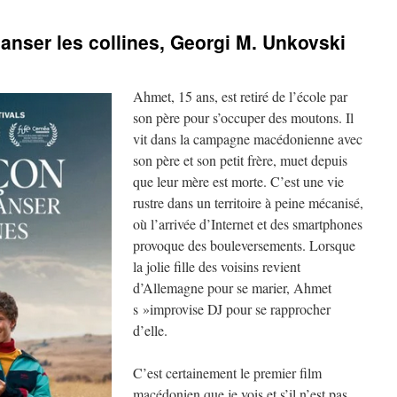
danser les collines, Georgi M. Unkovski
Ahmet, 15 ans, est retiré de l’école par
son père pour s’occuper des moutons. Il
vit dans la campagne macédonienne avec
son père et son petit frère, muet depuis
que leur mère est morte. C’est une vie
rustre dans un territoire à peine mécanisé,
où l’arrivée d’Internet et des smartphones
provoque des bouleversements. Lorsque
la jolie fille des voisins revient
d’Allemagne pour se marier, Ahmet
s »improvise DJ pour se rapprocher
d’elle.
C’est certainement le premier film
macédonien que je vois et s’il n’est pas