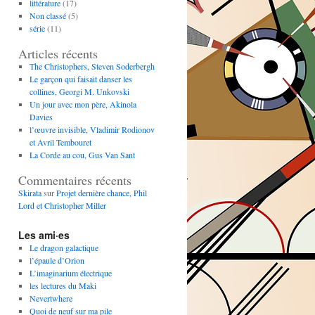
littérature
(17)
Non classé
(5)
série
(11)
Articles récents
The Christophers, Steven Soderbergh
Le garçon qui faisait danser les
collines, Georgi M. Unkovski
Un jour avec mon père, Akinola
Davies
l’œuvre invisible, Vladimir Rodionov
et Avril Tembouret
La Corde au cou, Gus Van Sant
Commentaires récents
Skirata
sur
Projet dernière chance, Phil
Lord et Christopher Miller
Les ami·es
Le dragon galactique
l’épaule d’Orion
L’imaginarium électrique
les lectures du Maki
Nevertwhere
Quoi de neuf sur ma pile