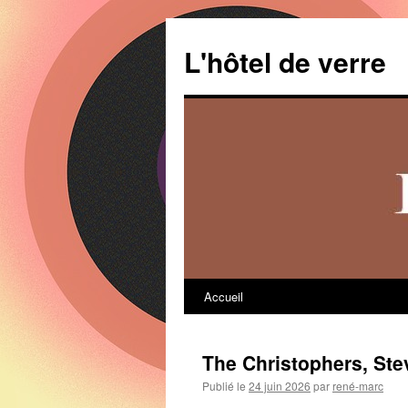
Aller
au
L'hôtel de verre
contenu
Accueil
The Christophers, St
Publié le
24 juin 2026
par
rené-marc