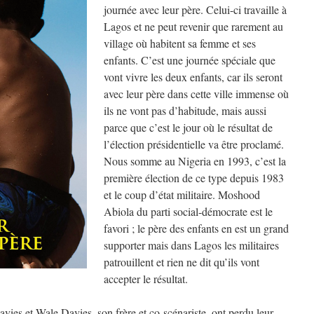
journée avec leur père. Celui-ci travaille à
Lagos et ne peut revenir que rarement au
village où habitent sa femme et ses
enfants. C’est une journée spéciale que
vont vivre les deux enfants, car ils seront
avec leur père dans cette ville immense où
ils ne vont pas d’habitude, mais aussi
parce que c’est le jour où le résultat de
l’élection présidentielle va être proclamé.
Nous somme au Nigeria en 1993, c’est la
première élection de ce type depuis 1983
et le coup d’état militaire. Moshood
Abiola du parti social-démocrate est le
favori ; le père des enfants en est un grand
supporter mais dans Lagos les militaires
patrouillent et rien ne dit qu’ils vont
accepter le résultat.
ies et Wale Davies, son frère et co-scénariste, ont perdu leur