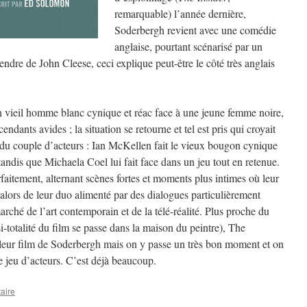
remarquable) l’année dernière,
Soderbergh revient avec une comédie
anglaise, pourtant scénarisé par un
ndre de John Cleese, ceci explique peut-être le côté très anglais
 un vieil homme blanc cynique et réac face à une jeune femme noire,
ndants avides ; la situation se retourne et tel est pris qui croyait
u du couple d’acteurs : Ian McKellen fait le vieux bougon cynique
tandis que Michaela Coel lui fait face dans un jeu tout en retenue.
aitement, alternant scènes fortes et moments plus intimes où leur
e alors de leur duo alimenté par des dialogues particulièrement
ché de l’art contemporain et de la télé-réalité. Plus proche du
i-totalité du film se passe dans la maison du peintre), The
illeur film de Soderbergh mais on y passe un très bon moment et on
e jeu d’acteurs. C’est déjà beaucoup.
aire