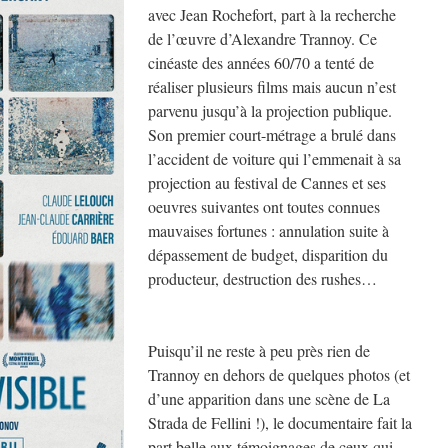
avec Jean Rochefort, part à la recherche
de l’œuvre d’Alexandre Trannoy. Ce
cinéaste des années 60/70 a tenté de
réaliser plusieurs films mais aucun n’est
parvenu jusqu’à la projection publique.
Son premier court-métrage a brulé dans
l’accident de voiture qui l’emmenait à sa
projection au festival de Cannes et ses
oeuvres suivantes ont toutes connues
mauvaises fortunes : annulation suite à
dépassement de budget, disparition du
producteur, destruction des rushes…
Puisqu’il ne reste à peu près rien de
Trannoy en dehors de quelques photos (et
d’une apparition dans une scène de La
Strada de Fellini !), le documentaire fait la
part belle aux témoignages de ceux qui