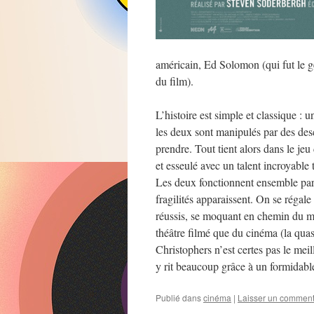
américain, Ed Solomon (qui fut le ge
du film).
L’histoire est simple et classique :
les deux sont manipulés par des desce
prendre. Tout tient alors dans le je
et esseulé avec un talent incroyable 
Les deux fonctionnent ensemble parf
fragilités apparaissent. On se régal
réussis, se moquant en chemin du mar
théâtre filmé que du cinéma (la quas
Christophers n’est certes pas le me
y rit beaucoup grâce à un formidabl
Publié dans
cinéma
|
Laisser un comment