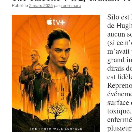
Publié le
2 mars 2025
par
rené-marc
Silo est
de Hugh
aucun so
(si ce n
m’avait 
grand in
dirais d
est fidè
Reprenon
événemen
surface 
toxique
enfermé
plusieur