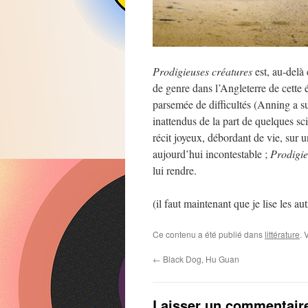
Prodigieuses créatures
est, au-delà 
de genre dans l’Angleterre de cette 
parsemée de difficultés (Anning a su
inattendus de la part de quelques sc
récit joyeux, débordant de vie, sur 
aujourd’hui incontestable ;
Prodigie
lui rendre.
(il faut maintenant que je lise les a
Ce contenu a été publié dans
littérature
. 
←
Black Dog, Hu Guan
Laisser un commentair