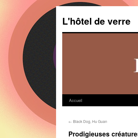
Aller
au
L'hôtel de verre
contenu
Accueil
←
Black Dog, Hu Guan
Prodigieuses créature