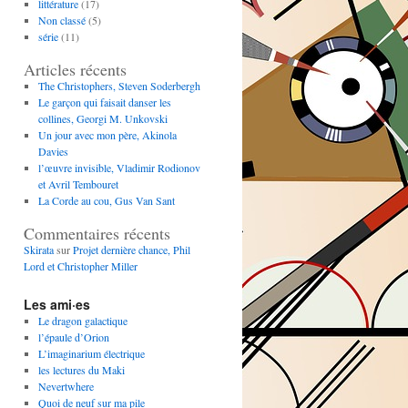
littérature
(17)
Non classé
(5)
série
(11)
Articles récents
The Christophers, Steven Soderbergh
Le garçon qui faisait danser les
collines, Georgi M. Unkovski
Un jour avec mon père, Akinola
Davies
l’œuvre invisible, Vladimir Rodionov
et Avril Tembouret
La Corde au cou, Gus Van Sant
Commentaires récents
Skirata
sur
Projet dernière chance, Phil
Lord et Christopher Miller
Les ami·es
Le dragon galactique
l’épaule d’Orion
L’imaginarium électrique
les lectures du Maki
Nevertwhere
Quoi de neuf sur ma pile