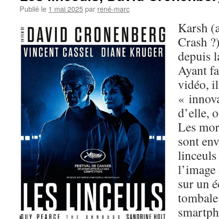
Publié le
1 mai 2025
par
rené-marc
Karsh (
Crash ?)
depuis 
Ayant fa
vidéo, i
« innova
d’elle, 
Les mor
sont en
linceuls
l’image 
sur un é
tombale 
smartpho