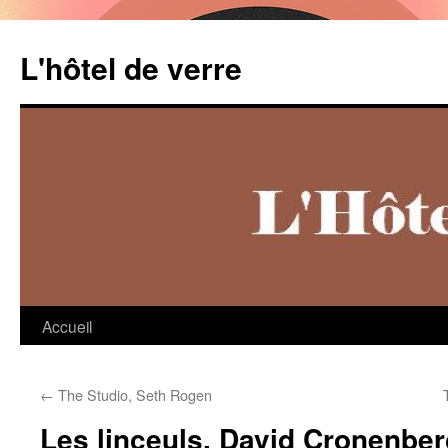
Aller
au
L'hôtel de verre
contenu
Accueil
←
The Studio, Seth Rogen
Les linceuls, David Cronenber