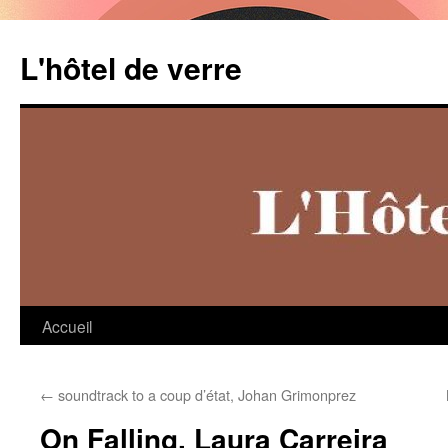
Aller
au
L'hôtel de verre
contenu
Accueil
←
soundtrack to a coup d’état, Johan Grimonprez
On Falling, Laura Carreira