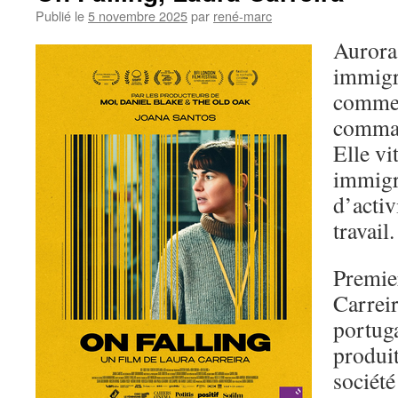
Publié le
5 novembre 2025
par
rené-marc
Aurora
immigré
comme 
comman
Elle vi
immigré
d’activ
travail.
Premie
Carreir
portuga
produit
sociét