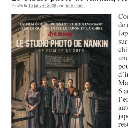
Publié le
15 janvier 2026
par
rené-marc
Co
de 
Jap
sur
chi
une
pou
d’i
Ma
6 a
l’e
aut
jap
res