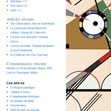
littérature
(17)
Non classé
(5)
série
(11)
Articles récents
The Christophers, Steven Soderbergh
Le garçon qui faisait danser les
collines, Georgi M. Unkovski
Un jour avec mon père, Akinola
Davies
l’œuvre invisible, Vladimir Rodionov
et Avril Tembouret
La Corde au cou, Gus Van Sant
Commentaires récents
Skirata
sur
Projet dernière chance, Phil
Lord et Christopher Miller
Les ami·es
Le dragon galactique
l’épaule d’Orion
L’imaginarium électrique
les lectures du Maki
Nevertwhere
Quoi de neuf sur ma pile