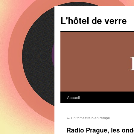
Aller
au
L'hôtel de verre
contenu
Accueil
←
Un trimestre bien rempli
Radio Prague, les onde