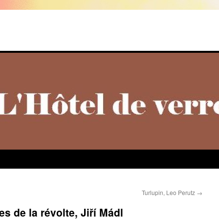
Turlupin, Leo Perutz
→
s de la révolte, Jiří Mádl